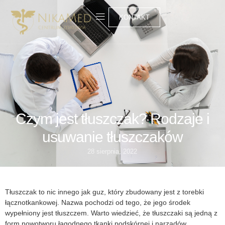
KONTAKT
Czym jest tłuszczak? Rodzaje i
usuwanie tłuszczaków
28 sierpnia, 2022
Tłuszczak
to nic innego jak guz, który zbudowany jest z torebki
łącznotkankowej. Nazwa pochodzi od tego, że jego środek
wypełniony jest tłuszczem. Warto wiedzieć, że
tłuszczaki
są jedną z
form nowotworu łagodnego tkanki podskórnej i narządów