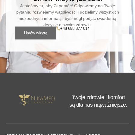
Jesteśmy tu, aby Ci pomóc! Odpowiemy na Twoje
pytania, rozwiejemy wątpliwości i udzielimy wszystkich
niezbędnych informacji, byś mógł podjąć świadomą
decyzję o swoim zdrowiu.
+48 698 877 014
Umów wizytę
Twoje zdrowie i komfort
są dla nas najważniejsze.