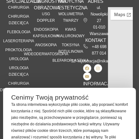
SPECJALIZACJE
DIAGNOSTYKA
MEDYCYNA
ADRES
OBRAZOWA
ESTETYCZNA
CHIRURGIA
ul.
USG
WOLUMETRIA
Nowolipki
CHIRURGIA
DOPPLER
TWARZY
27
DZIECIĘCA
01-010
ENDOSKOPIA
KWAS
FLEBOLOGIA
Warszawa
KAPSUŁKOWA
HIALURONOWY
KONTAKT
LASEROTERAPIA
ANOSKOPIA
TOKSYNA
+48 698
PROKTOLOGIA
BOTULINOWA
877 014
WIDEODERMATOSKOPIA
UROLOGIA
BLEFAROPLASTYKA
rejestracja@nikamed.pl
UROLOGIA
DZIECIĘCA
INFORMACJE
CHIRURGIA
DERMATOLOGICZNA
Kontakt
Cenimy Twoją prywatność
Karta Praw
DIETETYKA
Pacjenta
Ta strona internetowa wykorzystuje pliki cookie, aby poprawić komfort
KLINICZNA
korzystania z niej. Spośród nich pliki cookie, które są sklasyfikowane
RODO
jako niezbędne, są przechowywane w przeglądarce, ponieważ są
Polityka
niezbędne do działania podstawowych funkcji witryny. Używamy
Prywatności
również plików cookie stron trzecich, które pomagają nam
analizować i rozumieć sposób korzystania z tej witryny. Te pliki