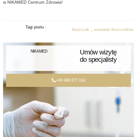
w NIKAMED Centrum Zdrowia!
Tagi postu :
,
tłuszczak
usuwanie tłuszczaków
Umów wizytę
NIKAMED
do specjalisty
+48 698 877 014