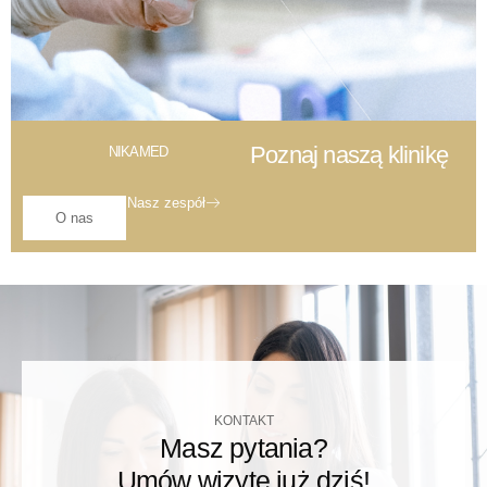
Poznaj naszą klinikę
NIKAMED
Nasz zespół
O nas
KONTAKT
Masz pytania?
Umów wizytę już dziś!