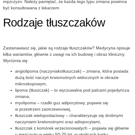
mężczyzn. Należy pamiętać, że każda tego typu zmiana powinna
być konsultowana z lekarzem.
Rodzaje tłuszczaków
Zastanawiasz się, jakie są
rodzaje tłuszczaków
? Medycyna opisuje
kilka wariantów, głównie z uwagi na ich budowę i obraz kliniczny.
Wyróżnia się:
angiolipoma
(
naczyniakotłuszczak
) – zmiana, która posiada
dużą ilość naczyń krwionośnych widocznych w obrazie
mikroskopowym,
lipoma
(tłuszczak) – to wyczuwalna pod palcami pojedyncza
zmiana,
myolipoma
– rzadki guz adipocytowy, pojawia się
w przestrzeni zaotrzewnowej,
tłuszczak
wielopostaciowy
– charakteryzuje się drobnymi
naczyniami krwionośnymi oraz adiopocytami,
tłuszczak
z komórek wrzecionowatych
– pojawia się głównie
u mężczyzn w wieku 50-70 lat, w okolicach karku,