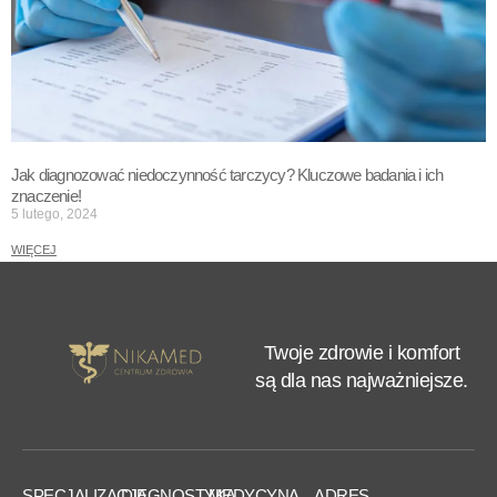
Jak diagnozować niedoczynność tarczycy? Kluczowe badania i ich
znaczenie!
5 lutego, 2024
WIĘCEJ
Twoje zdrowie i komfort
są dla nas najważniejsze.
SPECJALIZACJE
DIAGNOSTYKA
MEDYCYNA
ADRES