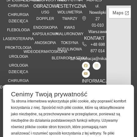
OBRAZOWA
ESTETYCZNA
CHIRURGIA
ul.
USG
WOLUMETRIA
Nowolipki
CHIRURGIA
DOPPLER
TWARZY
27
DZIECIĘCA
01-010
ENDOSKOPIA
KWAS
FLEBOLOGIA
Warszawa
KAPSUŁKOWA
HIALURONOWY
KONTAKT
LASEROTERAPIA
ANOSKOPIA
TOKSYNA
+48 698
PROKTOLOGIA
BOTULINOWA
877 014
WIDEODERMATOSKOPIA
UROLOGIA
BLEFAROPLASTYKA
rejestracja@nikamed.pl
UROLOGIA
DZIECIĘCA
INFORMACJE
CHIRURGIA
DERMATOLOGICZNA
Kontakt
Cenimy Twoją prywatność
Karta Praw
DIETETYKA
Pacjenta
Ta strona internetowa wykorzystuje pliki cookie, aby poprawić komfort
KLINICZNA
korzystania z niej. Spośród nich pliki cookie, które są sklasyfikowane
RODO
jako niezbędne, są przechowywane w przeglądarce, ponieważ są
Polityka
niezbędne do działania podstawowych funkcji witryny. Używamy
Prywatności
również plików cookie stron trzecich, które pomagają nam
analizować i rozumieć sposób korzystania z tej witryny. Te pliki