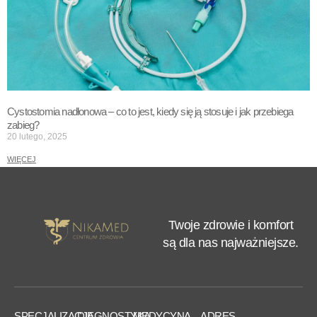
Cystostomia nadłonowa – co to jest, kiedy się ją stosuje i jak przebiega
zabieg?
20 lutego, 2025
WIĘCEJ
Twoje zdrowie i komfort
są dla nas najważniejsze.
SPECJALIZACJE
DIAGNOSTYKA
MEDYCYNA
ADRES