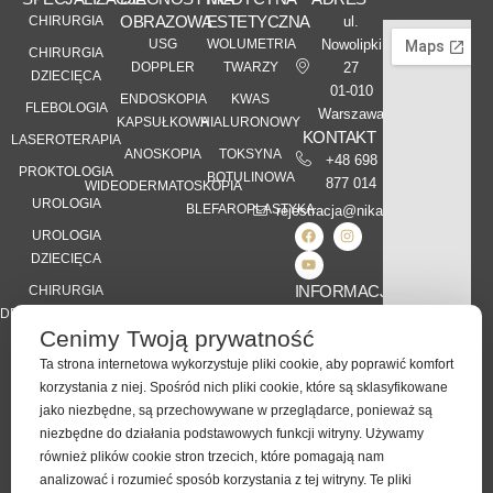
OBRAZOWA
ESTETYCZNA
CHIRURGIA
ul.
USG
WOLUMETRIA
Nowolipki
CHIRURGIA
DOPPLER
TWARZY
27
DZIECIĘCA
01-010
ENDOSKOPIA
KWAS
FLEBOLOGIA
Warszawa
KAPSUŁKOWA
HIALURONOWY
KONTAKT
LASEROTERAPIA
ANOSKOPIA
TOKSYNA
+48 698
PROKTOLOGIA
BOTULINOWA
877 014
WIDEODERMATOSKOPIA
UROLOGIA
BLEFAROPLASTYKA
rejestracja@nikamed.pl
UROLOGIA
DZIECIĘCA
INFORMACJE
CHIRURGIA
DERMATOLOGICZNA
Kontakt
Cenimy Twoją prywatność
Karta Praw
DIETETYKA
Pacjenta
Ta strona internetowa wykorzystuje pliki cookie, aby poprawić komfort
KLINICZNA
korzystania z niej. Spośród nich pliki cookie, które są sklasyfikowane
RODO
jako niezbędne, są przechowywane w przeglądarce, ponieważ są
Polityka
niezbędne do działania podstawowych funkcji witryny. Używamy
Prywatności
również plików cookie stron trzecich, które pomagają nam
analizować i rozumieć sposób korzystania z tej witryny. Te pliki