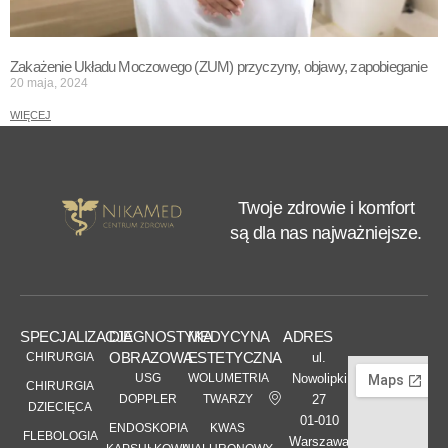
Zakażenie Układu Moczowego (ZUM) przyczyny, objawy, zapobieganie
20 maja, 2024
WIĘCEJ
Twoje zdrowie i komfort
są dla nas najważniejsze.
SPECJALIZACJE
DIAGNOSTYKA
MEDYCYNA
ADRES
OBRAZOWA
ESTETYCZNA
CHIRURGIA
ul.
USG
WOLUMETRIA
Nowolipki
CHIRURGIA
DOPPLER
TWARZY
27
DZIECIĘCA
01-010
ENDOSKOPIA
KWAS
FLEBOLOGIA
Warszawa