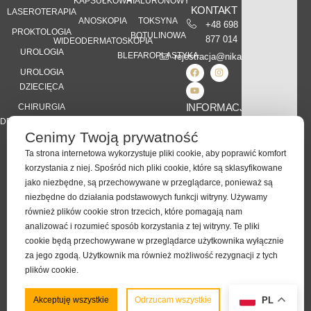
KAPSUŁKOWA
HIALURONOWY
KONTAKT
LASEROTERAPIA
ANOSKOPIA
TOKSYNA
+48 698
PROKTOLOGIA
BOTULINOWA
877 014
WIDEODERMATOSKOPIA
UROLOGIA
BLEFAROPLASTYKA
rejestracja@nikamed.pl
UROLOGIA
DZIECIĘCA
INFORMACJE
CHIRURGIA
DERMATOLOGICZNA
Kontakt
Cenimy Twoją prywatność
Karta Praw
DIETETYKA
Pacjenta
Ta strona internetowa wykorzystuje pliki cookie, aby poprawić komfort
KLINICZNA
korzystania z niej. Spośród nich pliki cookie, które są sklasyfikowane
RODO
jako niezbędne, są przechowywane w przeglądarce, ponieważ są
Polityka
niezbędne do działania podstawowych funkcji witryny. Używamy
Prywatności
również plików cookie stron trzecich, które pomagają nam
analizować i rozumieć sposób korzystania z tej witryny. Te pliki
cookie będą przechowywane w przeglądarce użytkownika wyłącznie
za jego zgodą. Użytkownik ma również możliwość rezygnacji z tych
plików cookie.
Wszelkie prawa zastrzeżone |
Wykonanie
Hero Code
Preferencje
Akceptuję wszystkie
Odrzucam wszystkie
PL
2026 nikamed.pl