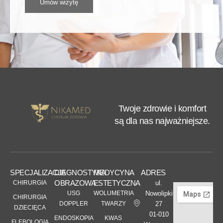
Umów wizytę
Twoje zdrowie i komfort
są dla nas najważniejsze.
SPECJALIZACJE
DIAGNOSTYKA
MEDYCYNA
ADRES
OBRAZOWA
ESTETYCZNA
CHIRURGIA
ul.
USG
WOLUMETRIA
Nowolipki
CHIRURGIA
DOPPLER
TWARZY
27
DZIECIĘCA
01-010
ENDOSKOPIA
KWAS
FLEBOLOGIA