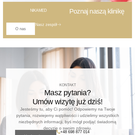
Poznaj naszą klinikę
NIKAMED
Nasz zespół
O nas
KONTAKT
Masz pytania?
Umów wizytę już dziś!
Jesteśmy tu, aby Ci pomóc! Odpowiemy na Twoje
pytania, rozwiejemy wątpliwości i udzielimy wszystkich
niezbędnych informacji, byś mógł podjąć świadomą
decyzję o swoim zdrowiu.
+48 698 877 014