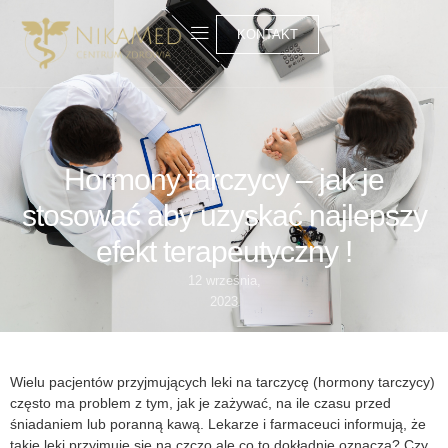
KONTAKT
Hormony tarczycy – jak je
stosować aby uzyskać najlepszy
efekt terapeutyczny !
12 września,
2023
Wielu pacjentów przyjmujących leki na tarczycę (hormony tarczycy)
często ma problem z tym, jak je zażywać, na ile czasu przed
śniadaniem lub poranną kawą. Lekarze i farmaceuci informują, że
takie leki przyjmuje się na czczo ale co to dokładnie oznacza? Czy