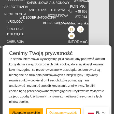
Warszawa
KAPSUŁKOWA
HIALURONOWY
KONTAKT
LASEROTERAPIA
ANOSKOPIA
TOKSYNA
+48 698
PROKTOLOGIA
BOTULINOWA
877 014
WIDEODERMATOSKOPIA
UROLOGIA
BLEFAROPLASTYKA
rejestracja@nikamed.pl
UROLOGIA
DZIECIĘCA
INFORMACJE
CHIRURGIA
DERMATOLOGICZNA
Kontakt
Cenimy Twoją prywatność
Karta Praw
DIETETYKA
Pacjenta
Ta strona internetowa wykorzystuje pliki cookie, aby poprawić komfort
KLINICZNA
korzystania z niej. Spośród nich pliki cookie, które są sklasyfikowane
RODO
jako niezbędne, są przechowywane w przeglądarce, ponieważ są
Polityka
niezbędne do działania podstawowych funkcji witryny. Używamy
Prywatności
również plików cookie stron trzecich, które pomagają nam
analizować i rozumieć sposób korzystania z tej witryny. Te pliki
cookie będą przechowywane w przeglądarce użytkownika wyłącznie
za jego zgodą. Użytkownik ma również możliwość rezygnacji z tych
plików cookie.
Wszelkie prawa zastrzeżone |
Wykonanie
Hero Code
Preferencje
Akceptuję wszystkie
Odrzucam wszystkie
PL