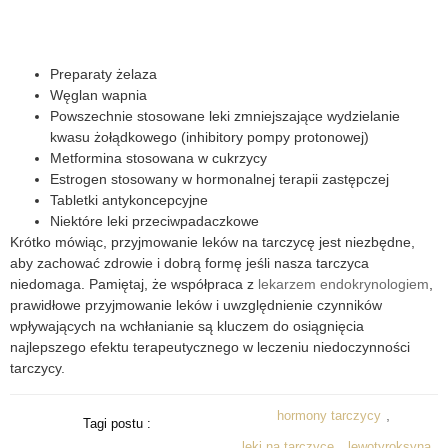
Preparaty żelaza
Węglan wapnia
Powszechnie stosowane leki zmniejszające wydzielanie
kwasu żołądkowego (inhibitory pompy protonowej)
Metformina stosowana w cukrzycy
Estrogen stosowany w hormonalnej terapii zastępczej
Tabletki antykoncepcyjne
Niektóre leki przeciwpadaczkowe
Krótko mówiąc, przyjmowanie leków na tarczycę jest niezbędne,
aby zachować zdrowie i dobrą formę jeśli nasza tarczyca
niedomaga. Pamiętaj, że współpraca z
lekarzem endokrynologiem
,
prawidłowe
przyjmowanie leków i uwzględnienie czynników
wpływających na wchłanianie są kluczem do osiągnięcia
najlepszego efektu terapeutycznego w leczeniu niedoczynności
tarczycy.
,
hormony tarczycy
Tagi postu :
,
leki na tarczycę
lewotyroksyna