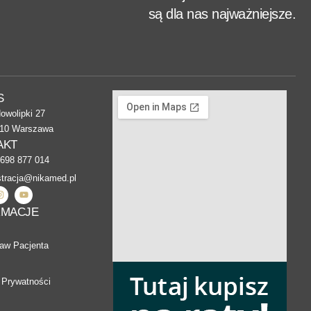
są dla nas najważniejsze.
S
Nowolipki 27
010 Warszawa
AKT
698 877 014
stracja@nikamed.pl
RMACJE
raw Pacjenta
 Prywatności