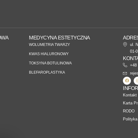
OWA
MEDYCYNA ESTETYCZNA
ADRE
ul. 
WOLUMETRIA TWARZY
01-
KWAS HIALURONOWY
KONT
TOKSYNA BOTULINOWA
+48 
BLEFAROPLASTYKA
reje
INFO
Kontakt
Karta P
RODO
Polityka