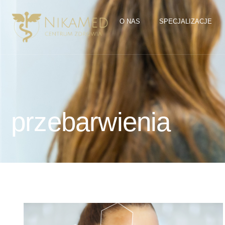
O NAS
SPECJALIZACJE
przebarwienia