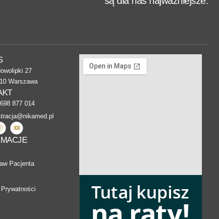
są dla nas najważniejsze.
S
Nowolipki 27
010 Warszawa
AKT
698 877 014
stracja@nikamed.pl
RMACJE
raw Pacjenta
 Prywatności